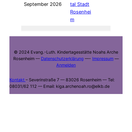
September 2026
tal Stadt
Rosenhei
m
© 2024 Evang.-Luth. Kindertagesstätte Noahs Arche
Rosenheim —
Datenschutzerklärung
—-
Impressum
—
Anmelden
Kontakt
– Severinstraße 7 — 83026 Rosenheim — Tel:
08031/62 112 — Email: kiga.archenoah.ro@elkb.de