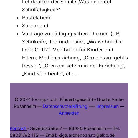
Lehrkräften der Schule „Was bedeutet
Schulfähigkeit?“
Bastelabend
Spielabend
Vorträge zu pädagogischen Themen (z.B.
Schulreife, Tod und Trauer, „Wo wohnt der
liebe Gott?“, Meditation für Kinder und
Eltern, Medienerziehung, „Gemeinsam geht’s
besser“, „Grenzen setzen in der Erziehung“,
„Kind sein heute“, etc…
© 2024 Evang.-Luth. Kindertagesstätte Noahs Arche
Rosenheim —
Datenschutzerklärung
—-
Impressum
—
Anmelden
Kontakt
– Severinstraße 7 — 83026 Rosenheim — Tel:
08031/62 112 — Email: kiga.archenoah.ro@elkb.de